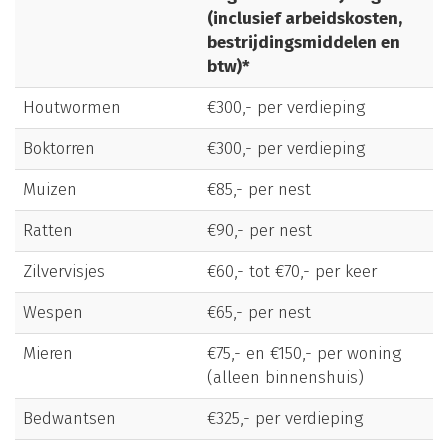
(inclusief arbeidskosten,
bestrijdingsmiddelen en
btw)*
Houtwormen
€300,- per verdieping
Boktorren
€300,- per verdieping
Muizen
€85,- per nest
Ratten
€90,- per nest
Zilvervisjes
€60,- tot €70,- per keer
Wespen
€65,- per nest
Mieren
€75,- en €150,- per woning
(alleen binnenshuis)
Bedwantsen
€325,- per verdieping