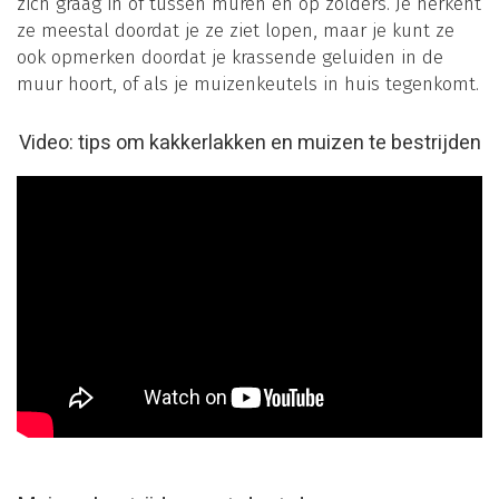
zich graag in of tussen muren en op zolders. Je herkent
ze meestal doordat je ze ziet lopen, maar je kunt ze
ook opmerken doordat je krassende geluiden in de
muur hoort, of als je muizenkeutels in huis tegenkomt.
Video: tips om kakkerlakken en muizen te bestrijden