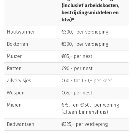
(inclusief arbeidskosten,
bestrijdingsmiddelen en
btw)*
Houtwormen
€300,- per verdieping
Boktorren
€300,- per verdieping
Muizen
€85,- per nest
Ratten
€90,- per nest
Zilvervisjes
€60,- tot €70,- per keer
Wespen
€65,- per nest
Mieren
€75,- en €150,- per woning
(alleen binnenshuis)
Bedwantsen
€325,- per verdieping