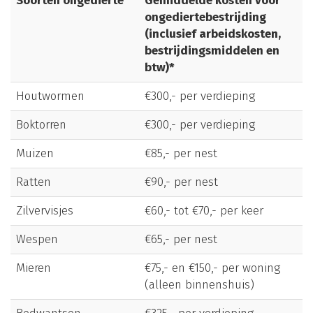
Soorten ongedierte
Gemiddelde kosten voor
ongediertebestrijding
(inclusief arbeidskosten,
bestrijdingsmiddelen en
btw)*
Houtwormen
€300,- per verdieping
Boktorren
€300,- per verdieping
Muizen
€85,- per nest
Ratten
€90,- per nest
Zilvervisjes
€60,- tot €70,- per keer
Wespen
€65,- per nest
Mieren
€75,- en €150,- per woning
(alleen binnenshuis)