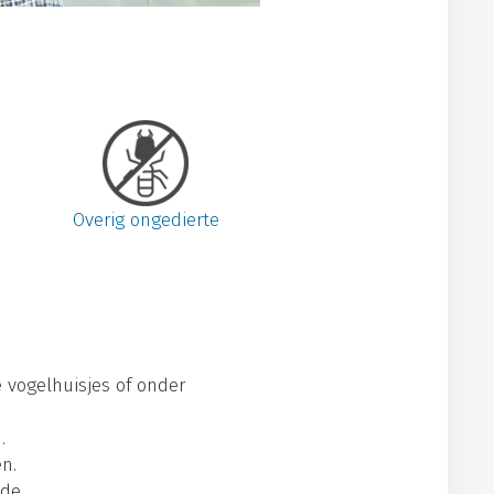
Overig ongedierte
vogelhuisjes of onder
.
en.
de.