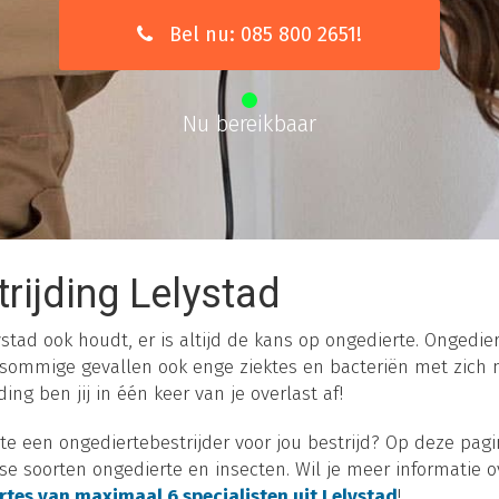
Bel nu: 085 800 2651!
Nu bereikbaar
rijding Lelystad
stad ook houdt, er is altijd de kans op ongedierte. Ongediert
 sommige gevallen ook enge ziektes en bacteriën met zich
ing ben jij in één keer van je overlast af!
e een ongediertebestrijder voor jou bestrijd? Op deze pagi
rse soorten ongedierte en insecten. Wil je meer informatie
ertes van maximaal 6 specialisten uit Lelystad
!