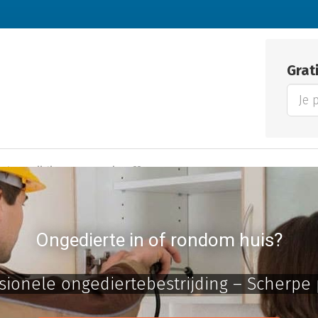
Grat
bestrijding
Gratis offertes
Ongedierte in of rondom huis?
sionele ongediertebestrijding – Scherpe 