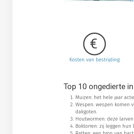
Kosten van bestrijding
Top 10 ongedierte in
Muizen: het hele jaar act
Wespen: wespen komen vo
dakgoten.
Houtwormen: deze larven e
Boktorren: zij leggen hun 
Ratten: een bron van bact