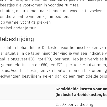
ge beestjes die voorkomen in vochtige ruimtes.
jk buiten, maar komen naar binnen om voedsel te zoeken.
en die vooral te vinden zijn in bedden.
 op warme, vochtige plekken.
telsel onder je tuin.
tebestrijding
 huis laten behandelen? De kosten voor het inschakelen van
per situatie. In de tabel hieronder vind je wel een indicatie 
l je ongeveer €85,- tot €90,- per nest. Heb je zilvervisjes 
en gemiddeld tussen de €60,- en €70,- per keer. Houtworme
e klus. Voor het bestrijden van houtwormen en boktorren lig
je bedwantsen bestrijden? Reken dan op een gemiddelde prijs
Gemiddelde kosten voor on
(inclusief arbeidskosten, b
€300,- per verdieping