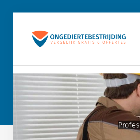
Home
Houtworm
Muizen
Wespen
Profes