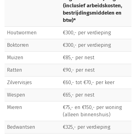
(inclusief arbeidskosten,
bestrijdingsmiddelen en
btw)*
Houtwormen
€300,- per verdieping
Boktorren
€300,- per verdieping
Muizen
€85,- per nest
Ratten
€90,- per nest
Zilvervisjes
€60,- tot €70,- per keer
Wespen
€65,- per nest
Mieren
€75,- en €150,- per woning
(alleen binnenshuis)
Bedwantsen
€325,- per verdieping