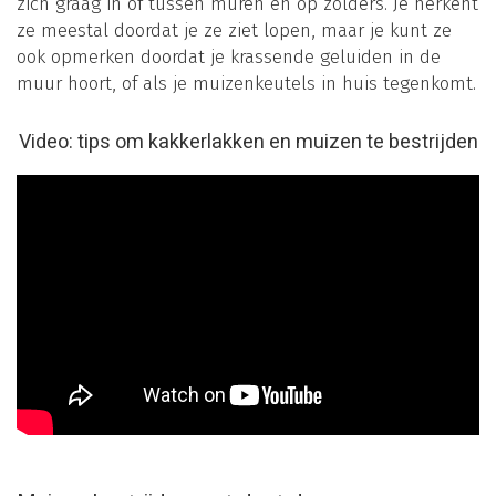
zich graag in of tussen muren en op zolders. Je herkent
ze meestal doordat je ze ziet lopen, maar je kunt ze
ook opmerken doordat je krassende geluiden in de
muur hoort, of als je muizenkeutels in huis tegenkomt.
Video: tips om kakkerlakken en muizen te bestrijden