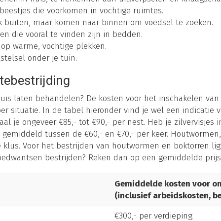
ge beestjes die voorkomen in vochtige ruimtes.
jk buiten, maar komen naar binnen om voedsel te zoeken.
en die vooral te vinden zijn in bedden.
 op warme, vochtige plekken.
telsel onder je tuin.
tebestrijding
 huis laten behandelen? De kosten voor het inschakelen van
per situatie. In de tabel hieronder vind je wel een indicatie 
l je ongeveer €85,- tot €90,- per nest. Heb je zilvervisjes 
en gemiddeld tussen de €60,- en €70,- per keer. Houtworme
e klus. Voor het bestrijden van houtwormen en boktorren lig
je bedwantsen bestrijden? Reken dan op een gemiddelde prijs
Gemiddelde kosten voor on
(inclusief arbeidskosten, b
€300,- per verdieping