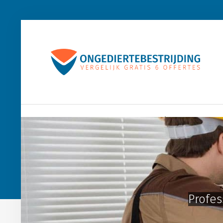
Home
Houtworm
Muizen
Wespen
Profes