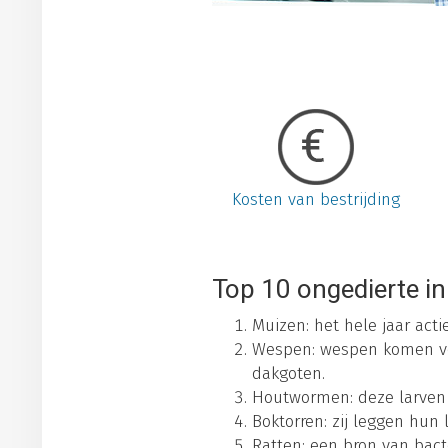
Kosten van bestrijding
Top 10 ongedierte in
Muizen: het hele jaar act
Wespen: wespen komen vo
dakgoten.
Houtwormen: deze larven e
Boktorren: zij leggen hun 
Ratten: een bron van bact