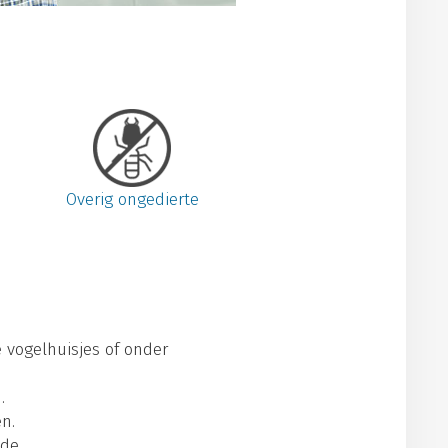
Overig ongedierte
vogelhuisjes of onder
.
en.
de.