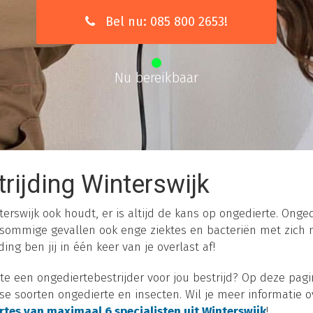
Bel nu: 085 800 2653!
Nu bereikbaar
rijding Winterswijk
erswijk ook houdt, er is altijd de kans op ongedierte. Ongedi
 sommige gevallen ook enge ziektes en bacteriën met zich
ing ben jij in één keer van je overlast af!
e een ongediertebestrijder voor jou bestrijd? Op deze pagi
rse soorten ongedierte en insecten. Wil je meer informatie
ertes van maximaal 6 specialisten uit Winterswijk
!