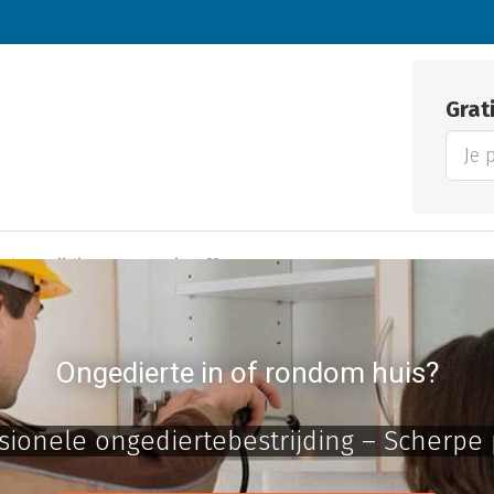
Grat
bestrijding
Gratis offertes
Ongedierte in of rondom huis?
sionele ongediertebestrijding – Scherpe 