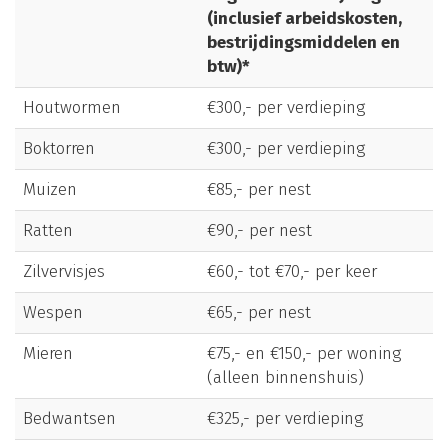
(inclusief arbeidskosten,
bestrijdingsmiddelen en
btw)*
Houtwormen
€300,- per verdieping
Boktorren
€300,- per verdieping
Muizen
€85,- per nest
Ratten
€90,- per nest
Zilvervisjes
€60,- tot €70,- per keer
Wespen
€65,- per nest
Mieren
€75,- en €150,- per woning
(alleen binnenshuis)
Bedwantsen
€325,- per verdieping