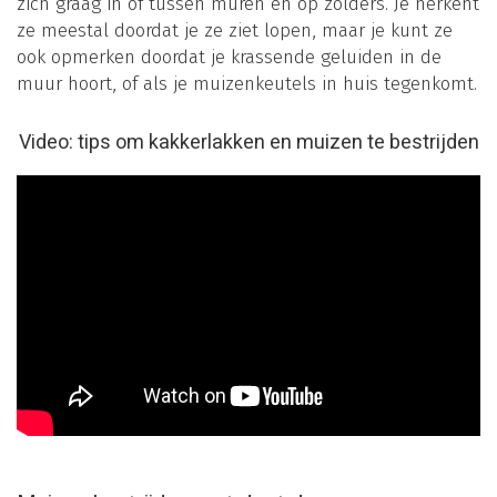
zich graag in of tussen muren en op zolders. Je herkent
ze meestal doordat je ze ziet lopen, maar je kunt ze
ook opmerken doordat je krassende geluiden in de
muur hoort, of als je muizenkeutels in huis tegenkomt.
Video: tips om kakkerlakken en muizen te bestrijden