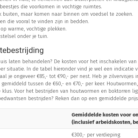
ge beestjes die voorkomen in vochtige ruimtes.
jk buiten, maar komen naar binnen om voedsel te zoeken.
en die vooral te vinden zijn in bedden.
 op warme, vochtige plekken.
telsel onder je tuin.
tebestrijding
 huis laten behandelen? De kosten voor het inschakelen van
per situatie. In de tabel hieronder vind je wel een indicatie 
l je ongeveer €85,- tot €90,- per nest. Heb je zilvervisjes 
en gemiddeld tussen de €60,- en €70,- per keer. Houtworme
e klus. Voor het bestrijden van houtwormen en boktorren lig
je bedwantsen bestrijden? Reken dan op een gemiddelde prijs
Gemiddelde kosten voor on
(inclusief arbeidskosten, b
€300,- per verdieping