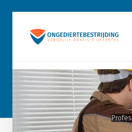
Home
Houtworm
Muizen
Wespen
Profes