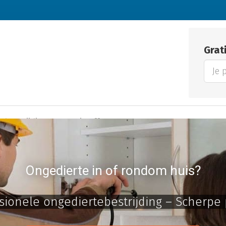
Grat
bestrijding
Gratis offertes
Ongedierte in of rondom huis?
sionele ongediertebestrijding – Scherpe 