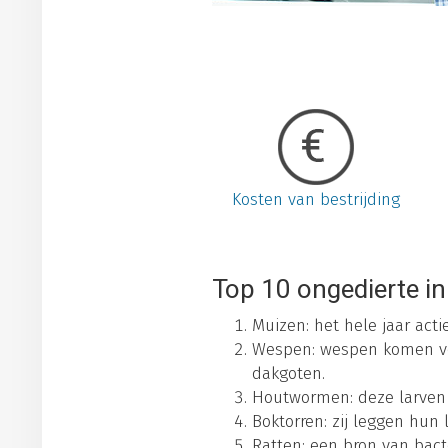
Kosten van bestrijding
Top 10 ongedierte in
Muizen: het hele jaar act
Wespen: wespen komen vo
dakgoten.
Houtwormen: deze larven e
Boktorren: zij leggen hun 
Ratten: een bron van bact