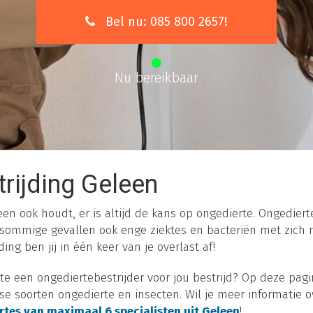
Bel nu: 085 800 2657!
Nu bereikbaar
rijding Geleen
een ook houdt, er is altijd de kans op ongedierte. Ongedierte
 sommige gevallen ook enge ziektes en bacteriën met zich
ing ben jij in één keer van je overlast af!
e een ongediertebestrijder voor jou bestrijd? Op deze pagi
rse soorten ongedierte en insecten. Wil je meer informatie
ertes van maximaal 6 specialisten uit Geleen
!