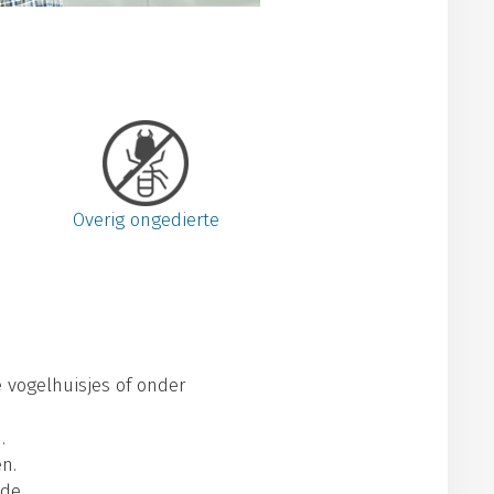
Overig ongedierte
vogelhuisjes of onder
.
en.
de.