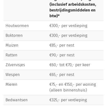
(inclusief arbeidskosten,
bestrijdingsmiddelen en
btw)*
Houtwormen
€300,- per verdieping
Boktorren
€300,- per verdieping
Muizen
€85,- per nest
Ratten
€90,- per nest
Zilvervisjes
€60,- tot €70,- per keer
Wespen
€65,- per nest
Mieren
€75,- en €150,- per woning
(alleen binnenshuis)
Bedwantsen
€325,- per verdieping