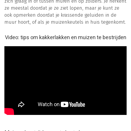
zich graag in of tussen muren en op zolders. Je herkent
ze meestal doordat je ze ziet lopen, maar je kunt ze
ook opmerken doordat je krassende geluiden in de
muur hoort, of als je muizenkeutels in huis tegenkomt.
Video: tips om kakkerlakken en muizen te bestrijden