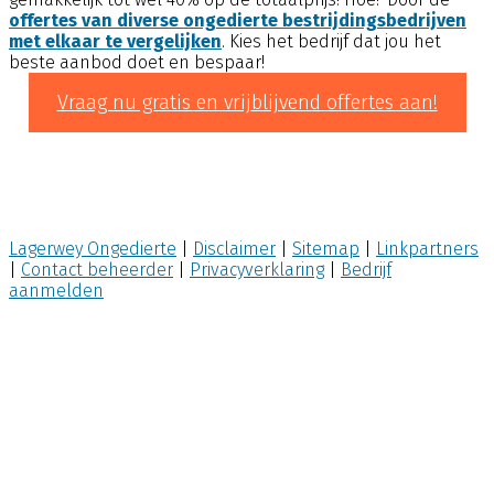
offertes van diverse ongedierte bestrijdingsbedrijven
met elkaar te vergelijken
. Kies het bedrijf dat jou het
beste aanbod doet en bespaar!
Vraag nu gratis en vrijblijvend offertes aan!
Lagerwey Ongedierte
|
Disclaimer
|
Site
map
|
Linkpartners
|
Contact beheerder
|
Privacyverklaring
|
Bedrijf
aanmelden