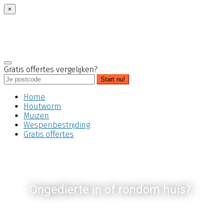
×
Gratis offertes vergelijken?
Start nu!
Home
Houtworm
Muizen
Wespenbestrijding
Gratis offertes
Ongedierte in of rondom huis?